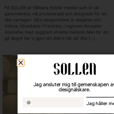
På SOLLEN är hållbara möbler möbler som är väl
genomtänkta, väl producerade och designade för att
tåla vardagen. Våra designmöbler är eleganta och
tidlösa, tillverkade i Frankrike, i regionen Nouvelle-
Aquitaine, med noggrant utvalda material. Men för att
gå längre har vi gjort ett djärvt val: att låta […]
Jag ansluter mig till gemenskapen a
designälskare.
Jag håller m