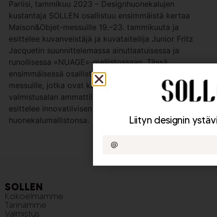
Pariisi, tammikuu 2023 – Designhuonekalujen
kustantaja SOLLEN osallistuu ensimmäistä kertaa
Maison&Objet-messuille 19.–23. tammikuuta ja
esittelee kuvanveistäjä ja kuvataiteilija Junior Fritz
Jacquetin suunnittelemassa ainutlaatuisessa ja
runollisessa «NUAGE»-mallistossaan. Tässä
ensimmäisessä osallistumisessaan Maison&Objet-
messuille, jotka ovat kansainvälinen design- ja
valmistusalan ammattilaisten vertailukohta, yritys
esittelee innovatiivisen ja innovatiivisen
Liityn designin ystä
huonekalumallistonsa.
SOLLEN
Kokoelmamme
Tarinamme
Valmistus