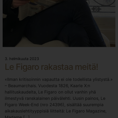
3. helmikuuta 2023
Le Figaro rakastaa meitä!
«Ilman kritisoinnin vapautta ei ole todellista ylistystä.»
– Beaumarchais. Vuodesta 1826, Kaarle X:n
hallituskaudelta, Le Figaro on ollut vanhin yhä
ilmestyvä ranskalainen päivälehti. Uusin painos, Le
Figaro Week-End (nro 24396), sisältää suurempia
aikakauslehtityyppisiä liitteitä: Le Figaro Magazine,
Madame […]