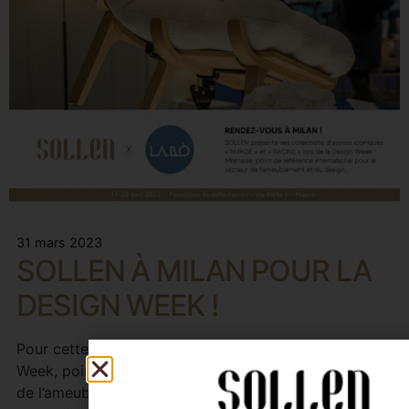
31 mars 2023
SOLLEN À MILAN POUR LA
DESIGN WEEK !
Pour cette première participation à la Milan Design
Week, point de référence international pour le secteur
de l’ameublement et du design, SOLLEN présente son