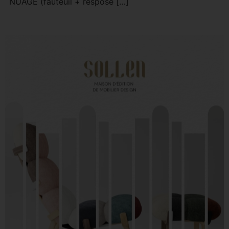
NUAGE (fauteuil + respose […]