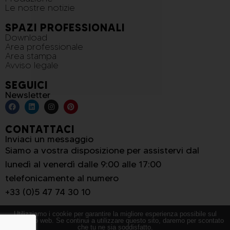
Le nostre notizie
SPAZI PROFESSIONALI
Download
Area professionale
Area stampa
Avviso legale
SEGUICI
Newsletter
CONTATTACI
Inviaci un messaggio
Siamo a vostra disposizione per assistervi dal
lunedì al venerdì dalle 9:00 alle 17:00
telefonicamente al numero
+33 (0)5 47 74 30 10
Utilizziamo i cookie per garantire la migliore esperienza possibile sul
nostro sito web. Se continui a utilizzare questo sito, daremo per scontato
che tu ne sia soddisfatto.