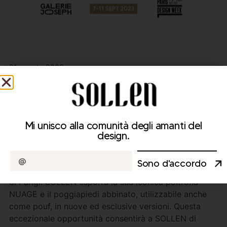
21 agosto 2023
SOLLEN esporrà alla
Settimana del Design di
Parigi 2023.
Mi unisco alla comunità degli amanti del
design.
SOLLEN è lieta di annunciare la sua partecipazione
alla Paris Design Week, che si terrà dal 7 all'11
Sono d'accordo
settembre presso La Galerie Joseph, location iconica
di Parigi. SOLLEN esporrà la sua iconica poltrona
NUAGE e il poggiapiedi abbinato, utilizzabile anche
come pouf, in nuove ed esclusive versioni. Questa
eccezionale opportunità consentirà a SOLLEN di