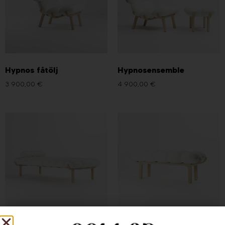
Hypnos fåtölj
Hypnosensemble
3 900,00
€
4 900,00
€