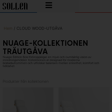
Hem
/ CLOUD WOOD-UTGÅVA
NUAGE-KOLLEKTIONEN
TRÄUTGÅVA
Nuage Édition Bois förkroppsligar en mjuk och oumbärlig vision av
inredningsmöbler. Kollektionen är designad för moderna
bostadsutrymmen och utforskar balansen mellan enkelhet, komfort och
tidlöshet.
Produkter från kollektionen