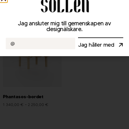
Morpheus dagbädd
Selene bänk
5 500,00
€
1 950,00
€
Jag ansluter mig till gemenskapen av
designälskare.
Jag håller med
Phantasos-bordet
1 340,00
€
–
2 250,00
€