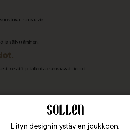
suostuvat seuraaviin:
ö ja säilyttäminen.
dot.
sti kerätä ja tallentaa seuraavat tiedot:
Liityn designin ystävien joukkoon.