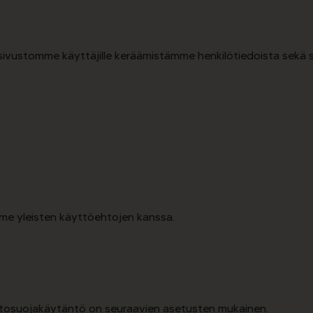
vustomme käyttäjille keräämistämme henkilötiedoista sekä se
me yleisten käyttöehtojen kanssa.
etosuojakäytäntö on seuraavien asetusten mukainen.