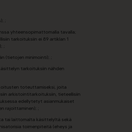
; ;
kanssa yhteensopimattomalla tavalla;
lisiin tarkoituksiin ei 89 artiklan 1
; ;
n (tietojen minimointi); ;
käsittelyn tarkoituksiin nähden
oitusten toteuttamiseksi, joita
 arkistointitarkoituksiin, tieteellisiin
asetuksessa edellytetyt asianmukaiset
n rajoittaminen); ;
 tai laittomalta käsittelyltä sekä
isatorisia toimenpiteitä (eheys ja