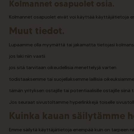
Kolmannet osapuolet
osia.
Kolmannet osapuolet eivät voi käyttää käyttäjätietoja e
Muut tiedot.
Lupaamme olla myymättä tai jakamatta tietojasi kolmansill
jos laki niin vaatii
jos sitä tarvitaan oikeudellisia menettelyjä varten
todistaaksemme tai suojellaksemme laillisia oikeuksiamm
tämän yrityksen ostajille tai potentiaalisille ostajille s
Jos seuraat sivustoltamme hyperlinkkejä toiselle sivust
Kuinka kauan säilytämme he
Emme säilytä käyttäjätietoja enempää kuin on tarpeen nii