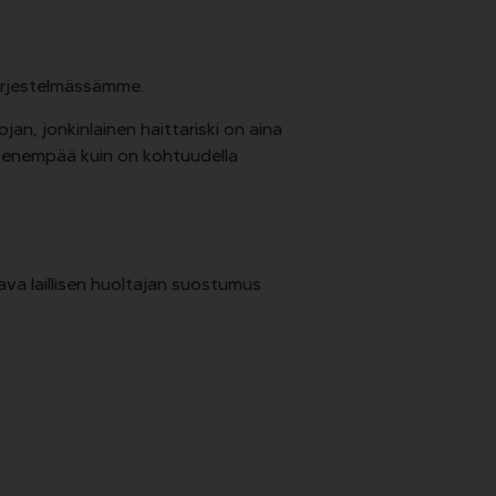
järjestelmässämme.
an, jonkinlainen haittariski on aina
ta enempää kuin on kohtuudella
tava laillisen huoltajan suostumus