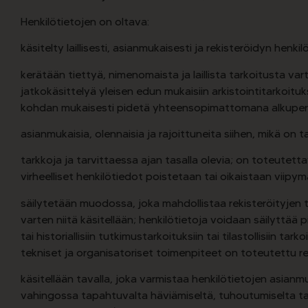
Henkilötietojen on oltava:
käsitelty laillisesti, asianmukaisesti ja rekisteröidyn henkil
kerätään tiettyä, nimenomaista ja laillista tarkoitusta v
jatkokäsittelyä yleisen edun mukaisiin arkistointitarkoituksiin,
kohdan mukaisesti pidetä yhteensopimattomana alkuperäi
asianmukaisia, olennaisia ja rajoittuneita siihen, mikä on t
tarkkoja ja tarvittaessa ajan tasalla olevia; on toteutett
virheelliset henkilötiedot poistetaan tai oikaistaan viipym
säilytetään muodossa, joka mahdollistaa rekisteröityjen t
varten niitä käsitellään; henkilötietoja voidaan säilyttää p
tai historiallisiin tutkimustarkoituksiin tai tilastollisiin
tekniset ja organisatoriset toimenpiteet on toteutettu re
käsitellään tavalla, joka varmistaa henkilötietojen asianm
vahingossa tapahtuvalta häviämiseltä, tuhoutumiselta tai 