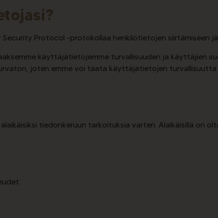
tojasi?
 Security Protocol -protokollaa henkilötietojen siirtämiseen 
taaksemme käyttäjätietojemme turvallisuuden ja käyttäjien suoj
turvaton, joten emme voi taata käyttäjätietojen turvallisuut
aikäisiksi tiedonkeruun tarkoituksia varten. Alaikäisillä on ol
eudet: