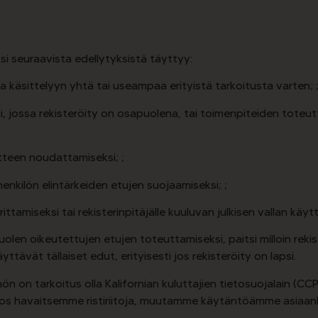
 yksi seuraavista edellytyksistä täyttyy:
 käsittelyyn yhtä tai useampaa erityistä tarkoitusta varten; 
 jossa rekisteröity on osapuolena, tai toimenpiteiden toteu
itteen noudattamiseksi; ;
henkilön elintärkeiden etujen suojaamiseksi; ;
amiseksi tai rekisterinpitäjälle kuuluvan julkisen vallan käytt
olen oikeutettujen etujen toteuttamiseksi, paitsi milloin reki
tävät tällaiset edut, erityisesti jos rekisteröity on lapsi.
n on tarkoitus olla Kalifornian kuluttajien tietosuojalain (CC
ia. Jos havaitsemme ristiriitoja, muutamme käytäntöämme asiaan