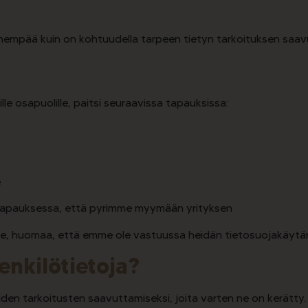
nempää kuin on kohtuudella tarpeen tietyn tarkoituksen saav
e osapuolille, paitsi seuraavissa tapauksissa:
e
iinä tapauksessa, että pyrimme myymään yrityksen
olle, huomaa, että emme ole vastuussa heidän tietosuojakäytä
nkilötietoja?
den tarkoitusten saavuttamiseksi, joita varten ne on kerätty.