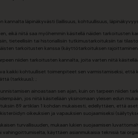
ön kannalta läpinäkyvästi (laillisuus, kohtuullisuus, läpinäkyvyys)
arten, eikä niitä saa myöhemmin käsitellä näiden tarkoitusten 
 tieteellisiin tai historiallisiin tutkimustarkoituksiin tai tilastol
sten tarkoitusten kanssa (käyttötarkoituksen rajoittaminen)
arpeen niiden tarkoitusten kannalta, joita varten niitä käsitellää
ava kaikki kohtuulliset toimenpiteet sen varmistamiseksi, että 
ättä (tarkkuus); ;
unnistamisen ainoastaan sen ajan, kuin on tarpeen niiden tark
idempään, jos niitä käsitellään yksinomaan yleisen edun mukaisiin
 tarkoituksiin 89 artiklan 1 kohdan mukaisesti, edellyttäen, että 
kisteröidyn oikeuksien ja vapauksien suojaamiseksi (säilytykse
ukaisen turvallisuuden, mukaan lukien suojaamisen luvattomalta
vahingoittumiselta, käyttäen asianmukaisia teknisiä tai organ