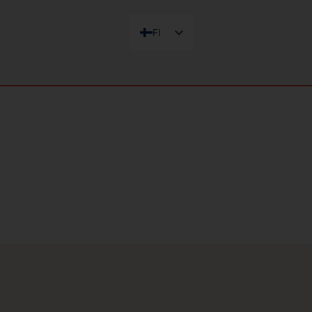
FI
FR
EN
DE
IT
ES
NL
SV
DA
NB
PL
ZH