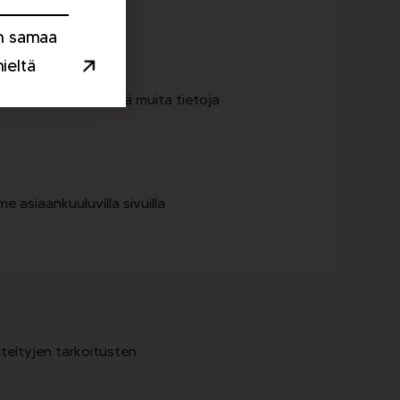
n samaa
ieltä
ituksen. Emme kerää muita tietoja
 asiaankuuluvilla sivuilla
teltyjen tarkoitusten