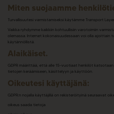
Miten suojaamme henkilötie
Turvallisuutesi varmistamiseksi käytämme Transport Layer
Vaikka ryhdymme kaikkiin kohtuullisiin varotoimiin varmis
olemassa. Internet kokonaisuudessaan voi olla ajoittain 
käytännöllistä.
Alaikäiset.
GDPR määrittää, että alle 15-vuotiaat henkilöt katsotaan al
tietojen keräämiseen, käsittelyyn ja käyttöön.
Oikeutesi käyttäjänä:
GDPR:n nojalla käyttäjillä on rekisteröityinä seuraavat oik
oikeus saada tietoja