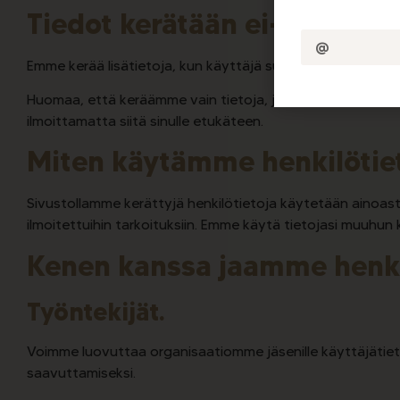
Tiedot kerätään ei-automaat
Emme kerää lisätietoja, kun käyttäjä suorittaa tiettyjä to
Huomaa, että keräämme vain tietoja, jotka auttavat mei
ilmoittamatta siitä sinulle etukäteen.
Miten käytämme henkilötie
Sivustollamme kerättyjä henkilötietoja käytetään ainoast
ilmoitettuihin tarkoituksiin. Emme käytä tietojasi muuhun 
Kenen kanssa jaamme henki
Työntekijät.
Voimme luovuttaa organisaatiomme jäsenille käyttäjätieto
saavuttamiseksi.