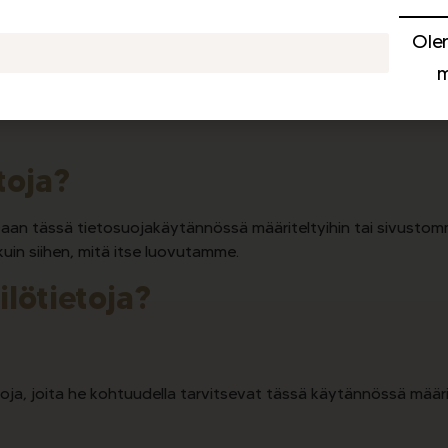
tisesti.
Ole
m
imintoja sivustollamme.
tä saavuttamaan tässä tietosuojakäytännössä mainitun tarko
toja?
aan tässä tietosuojakäytännössä määriteltyihin tai sivustomme
kuin siihen, mitä itse luovutamme.
lötietoja?
ja, joita he kohtuudella tarvitsevat tässä käytännössä määri