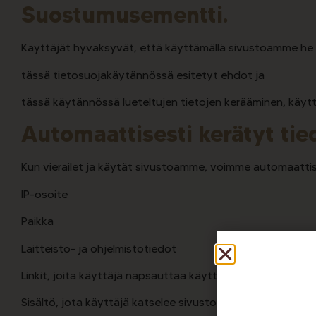
Suostumus
ementti.
Käyttäjät hyväksyvät, että käyttämällä sivustoamme he 
tässä tietosuojakäytännössä esitetyt ehdot ja
tässä käytännössä lueteltujen tietojen kerääminen, käytt
Automaattisesti kerätyt tie
Kun vierailet ja käytät sivustoamme, voimme automaattise
IP-osoite
Paikka
Laitteisto- ja ohjelmistotiedot
Linkit, joita käyttäjä napsauttaa käyttäessään sivustoa
Sisältö, jota käyttäjä katselee sivustollasi