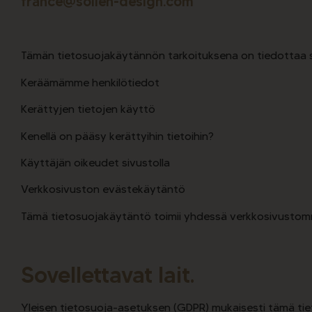
france@sollen-design.com
Tämän tietosuojakäytännön tarkoituksena on tiedottaa si
Keräämämme henkilötiedot
Kerättyjen tietojen käyttö
Kenellä on pääsy kerättyihin tietoihin?
Käyttäjän oikeudet sivustolla
Verkkosivuston evästekäytäntö
Tämä tietosuojakäytäntö toimii yhdessä verkkosivustom
Sovellettavat lait.
Yleisen tietosuoja-asetuksen (GDPR) mukaisesti tämä ti