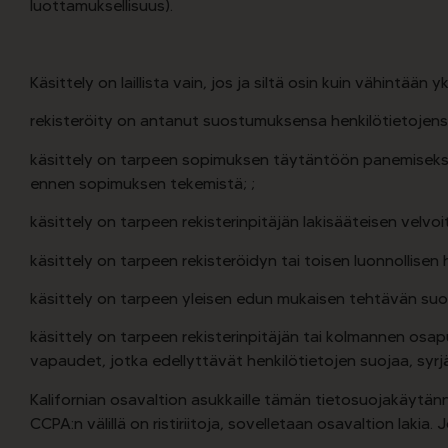
luottamuksellisuus).
Käsittely on laillista vain, jos ja siltä osin kuin vähintään
rekisteröity on antanut suostumuksensa henkilötietojensa
käsittely on tarpeen sopimuksen täytäntöön panemiseksi,
ennen sopimuksen tekemistä; ;
käsittely on tarpeen rekisterinpitäjän lakisääteisen velvo
käsittely on tarpeen rekisteröidyn tai toisen luonnollisen 
käsittely on tarpeen yleisen edun mukaisen tehtävän suoritt
käsittely on tarpeen rekisterinpitäjän tai kolmannen osapu
vapaudet, jotka edellyttävät henkilötietojen suojaa, syrjäyt
Kalifornian osavaltion asukkaille tämän tietosuojakäytännö
CCPA:n välillä on ristiriitoja, sovelletaan osavaltion lak