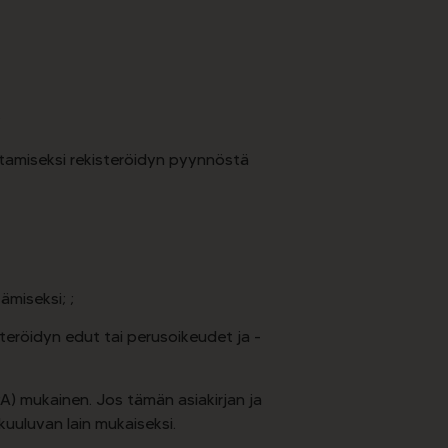
;
ttamiseksi rekisteröidyn pyynnöstä
ämiseksi; ;
steröidyn edut tai perusoikeudet ja -
PA) mukainen. Jos tämän asiakirjan ja
kuuluvan lain mukaiseksi.