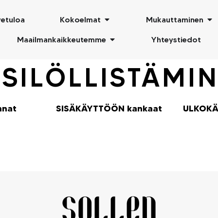
vetuloa
Kokoelmat
Mukauttaminen
Maailmankaikkeutemme
Yhteystiedot
SILÖLLISTÄMI
nnat
SISÄKÄYTTÖÖN kankaat
ULKOKÄ