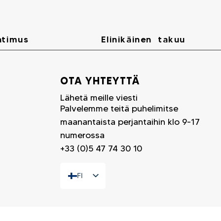
atimus
Elinikäinen takuu
OTA YHTEYTTÄ
Lähetä meille viesti
Palvelemme teitä puhelimitse
maanantaista perjantaihin klo 9-17
numerossa
+33 (0)5 47 74 30 10
FI
FR
EN