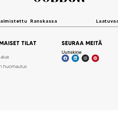
almistettu Ranskassa
Laatuva
AISET TILAT
SEURAA MEITÄ
Uutiskirje
 alue
e
en huomautus