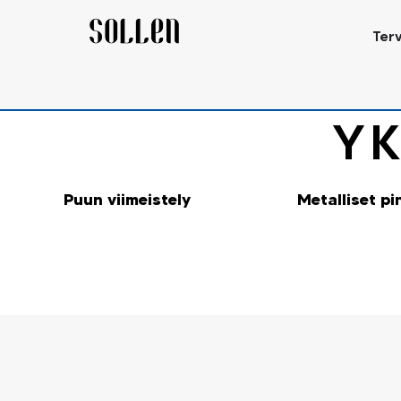
Ter
YK
Puun viimeistely
Metalliset pi