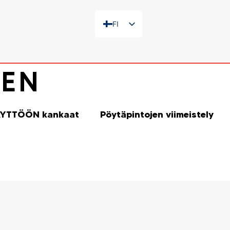
FI
FR
EN
NEN
DE
IT
ES
YTTÖÖN kankaat
Pöytäpintojen viimeistely
NL
SV
DA
NB
PL
ZH