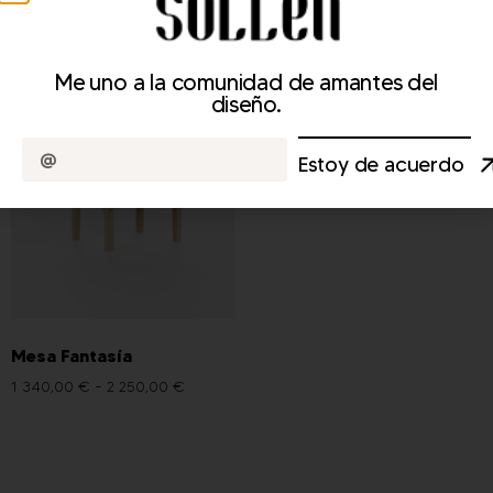
Sofá cama Morpheus
Banco de Selene
5 500,00
€
1 950,00
€
Me uno a la comunidad de amantes del
diseño.
Estoy de acuerdo
Mesa Fantasía
1 340,00
€
-
2 250,00
€