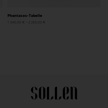
Phantasos-Tabelle
1 340,00
€
–
2 250,00
€