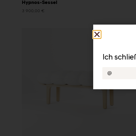
Hypnos-Sessel
3 900,00
€
Ich schli