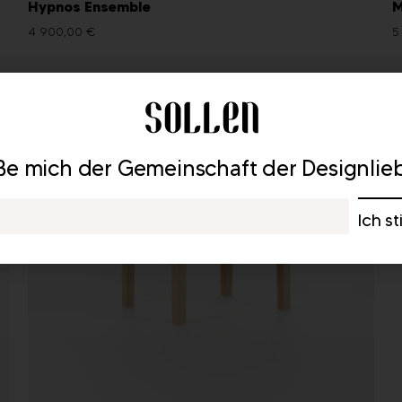
Hypnos Ensemble
M
4 900,00
€
5
eße mich der Gemeinschaft der Designlie
Ich s