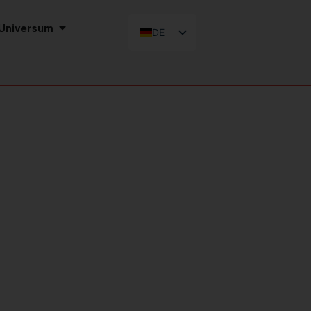
 Universum
DE
FR
EN
IT
ES
NL
SV
DA
NB
FI
PL
ZH