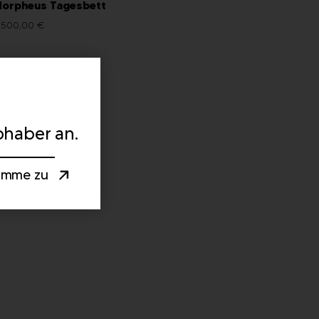
orpheus Tagesbett
 500,00
€
bhaber an.
timme zu