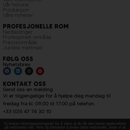
Vår historie
Produksjon
Våre nyheter
PROFESJONELLE ROM
Nedlastinger
Profesjonelt område
Presseområde
Juridisk merknad
FØLG OSS
Nyhetsbrev
KONTAKT OSS
Send oss en melding
Vi er tilgjengelige for å hjelpe deg mandag til
fredag fra kl. 09.00 til 17.00 på telefon.
+33 (0)5 47 74 30 10
Vi bruker informasjonskapsler for å sikre at du får den beste opplevelsen
på nettstedet vårt. Hvis du fortsetter å bruke dette nettstedet, antar vi at