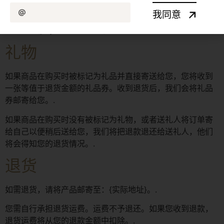
我们只对有缺陷或损坏的商品进行更换。如果您需要更换同
我同意
一商品，请发送电子邮件至{email address}，并将您的商品
寄送至：{physical address}。.
礼物
如果商品在购买时被标记为礼品并直接寄送给您，您将收到
一张等值于退货金额的礼品券。收到退货后，我们会将礼品
券邮寄给您。.
如果商品在购买时没有被标记为礼物，或者送礼人将订单寄
给自己以便稍后送给您，我们将把退款退还给送礼人，他们
将会得知您的退货情况。.
退货
如需退货，请将产品邮寄至：{实际地址}。.
您需自行承担退货运费。运费不予退还。如果您收到退款，
退货运费将从您的退款金额中扣除。.