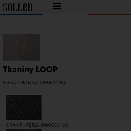
Tkaniny LOOP
PERŁA - PĘTELKA 1000814 160
GRANIT - PĘTLA 1000803 160