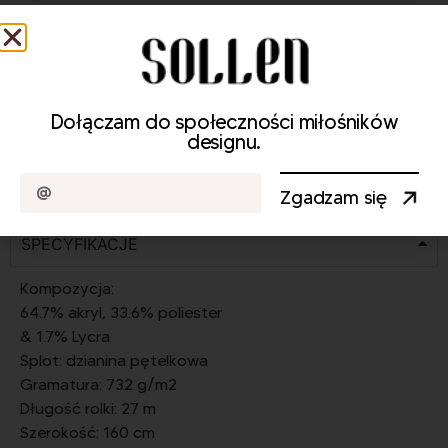
SPA - PĘTLA 1000811 160
Dołączam do społeczności miłośników
SPEEDSTER - LOOP 1000804 160
designu.
Zgadzam się
SPECYFIKACJE
Kompozycja:
64.7% akryl, 33.6% poliester
& 1.7% Lycra
Splot: dzianina pętelkowa
Gramatura: 732 g/m2
Długość rolki: 27 m
Szerokość: 160 cm