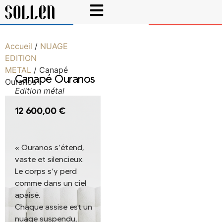
Accueil
/
NUAGE
EDITION
METAL
/ Canapé
Canapé Ouranos
Ouranos
Edition métal
12 600,00
€
« Ouranos s’étend,
vaste et silencieux.
Le corps s’y perd
comme dans un ciel
apaisé.
Chaque assise est un
nuage suspendu,